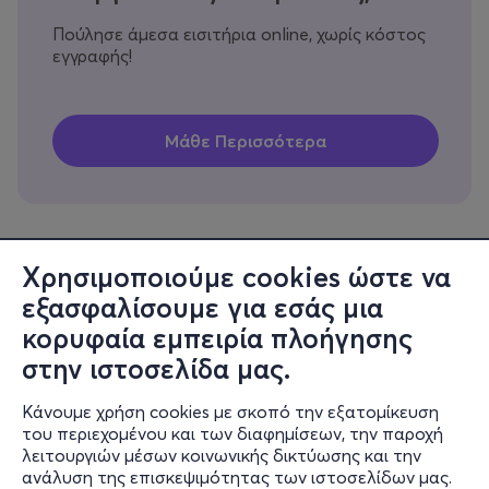
Πούλησε άμεσα εισιτήρια online, χωρίς κόστος
εγγραφής!
Χρησιμοποιούμε cookies ώστε να
εξασφαλίσουμε για εσάς μια
Πληροφορίες
κορυφαία εμπειρία πλοήγησης
Υποστήριξη
στην ιστοσελίδα μας.
Stay Connected
Κάνουμε χρήση cookies με σκοπό την εξατομίκευση
του περιεχομένου και των διαφημίσεων, την παροχή
λειτουργιών μέσων κοινωνικής δικτύωσης και την
ανάλυση της επισκεψιμότητας των ιστοσελίδων μας.
Mobile app