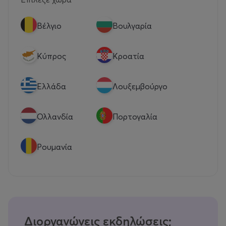
Βέλγιο
Βουλγαρία
Κύπρος
Κροατία
Eλλάδα
Λουξεμβούργο
Ολλανδία
Πορτογαλία
Ρουμανία
Διοργανώνεις εκδηλώσεις;