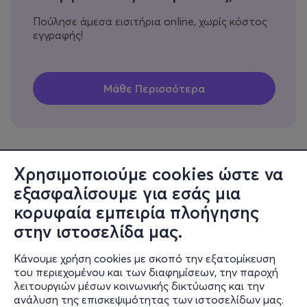
Πούλησε άμεσα εισιτήρια online, χωρίς κόστος
εγγραφής!
Χρησιμοποιούμε cookies ώστε να
εξασφαλίσουμε για εσάς μια
Πληροφορίες
κορυφαία εμπειρία πλοήγησης
Υποστήριξη
στην ιστοσελίδα μας.
Stay Connected
Κάνουμε χρήση cookies με σκοπό την εξατομίκευση
του περιεχομένου και των διαφημίσεων, την παροχή
λειτουργιών μέσων κοινωνικής δικτύωσης και την
ανάλυση της επισκεψιμότητας των ιστοσελίδων μας.
Mobile app