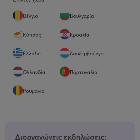
Βέλγιο
Βουλγαρία
Κύπρος
Κροατία
Eλλάδα
Λουξεμβούργο
Ολλανδία
Πορτογαλία
Ρουμανία
Διοργανώνεις εκδηλώσεις;