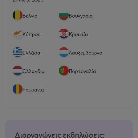
Βέλγιο
Βουλγαρία
Κύπρος
Κροατία
Eλλάδα
Λουξεμβούργο
Ολλανδία
Πορτογαλία
Ρουμανία
Διοργανώνεις εκδηλώσεις;