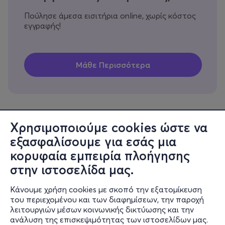
Πούλησε άμεσα εισιτήρια online, χωρίς κόστος
εγγραφής!
Χρησιμοποιούμε cookies ώστε να
εξασφαλίσουμε για εσάς μια
Πληροφορίες
κορυφαία εμπειρία πλοήγησης
Υποστήριξη
στην ιστοσελίδα μας.
Stay Connected
Κάνουμε χρήση cookies με σκοπό την εξατομίκευση
του περιεχομένου και των διαφημίσεων, την παροχή
λειτουργιών μέσων κοινωνικής δικτύωσης και την
ανάλυση της επισκεψιμότητας των ιστοσελίδων μας.
Mobile app