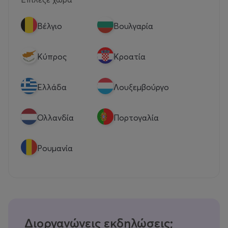
Βέλγιο
Βουλγαρία
Κύπρος
Κροατία
Eλλάδα
Λουξεμβούργο
Ολλανδία
Πορτογαλία
Ρουμανία
Διοργανώνεις εκδηλώσεις;