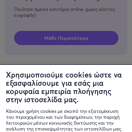
Πούλησε άμεσα εισιτήρια online, χωρίς κόστος
εγγραφής!
Χρησιμοποιούμε cookies ώστε να
εξασφαλίσουμε για εσάς μια
Πληροφορίες
κορυφαία εμπειρία πλοήγησης
Υποστήριξη
στην ιστοσελίδα μας.
Stay Connected
Κάνουμε χρήση cookies με σκοπό την εξατομίκευση
του περιεχομένου και των διαφημίσεων, την παροχή
λειτουργιών μέσων κοινωνικής δικτύωσης και την
ανάλυση της επισκεψιμότητας των ιστοσελίδων μας.
Mobile app