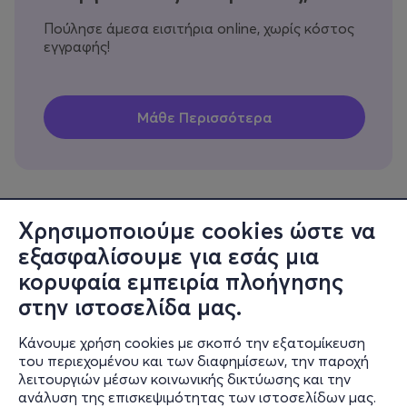
Πούλησε άμεσα εισιτήρια online, χωρίς κόστος
εγγραφής!
Χρησιμοποιούμε cookies ώστε να
εξασφαλίσουμε για εσάς μια
Πληροφορίες
κορυφαία εμπειρία πλοήγησης
Υποστήριξη
στην ιστοσελίδα μας.
Stay Connected
Κάνουμε χρήση cookies με σκοπό την εξατομίκευση
του περιεχομένου και των διαφημίσεων, την παροχή
λειτουργιών μέσων κοινωνικής δικτύωσης και την
ανάλυση της επισκεψιμότητας των ιστοσελίδων μας.
Mobile app