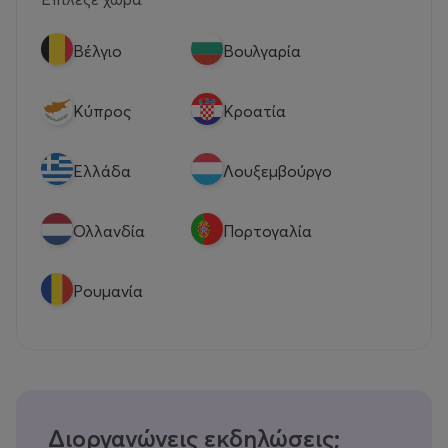
Βέλγιο
Βουλγαρία
Κύπρος
Κροατία
Eλλάδα
Λουξεμβούργο
Ολλανδία
Πορτογαλία
Ρουμανία
Διοργανώνεις εκδηλώσεις;