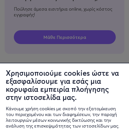
Πούλησε άμεσα εισιτήρια online, χωρίς κόστος
εγγραφής!
Χρησιμοποιούμε cookies ώστε να
εξασφαλίσουμε για εσάς μια
Πληροφορίες
κορυφαία εμπειρία πλοήγησης
Υποστήριξη
στην ιστοσελίδα μας.
Stay Connected
Κάνουμε χρήση cookies με σκοπό την εξατομίκευση
του περιεχομένου και των διαφημίσεων, την παροχή
λειτουργιών μέσων κοινωνικής δικτύωσης και την
ανάλυση της επισκεψιμότητας των ιστοσελίδων μας.
Mobile app