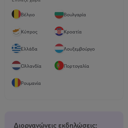
Βέλγιο
Βουλγαρία
Κύπρος
Κροατία
Eλλάδα
Λουξεμβούργο
Ολλανδία
Πορτογαλία
Ρουμανία
Διοργανώνεις εκδηλώσεις;