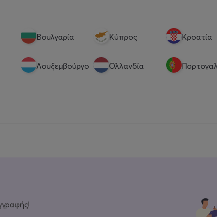
Βουλγαρία
Κύπρος
Κροατία
Λουξεμβούργο
Ολλανδία
Πορτογαλ
γγραφής!