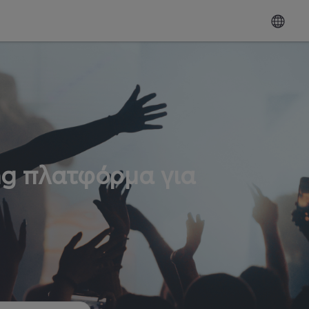
ng πλατφόρμα για
ω