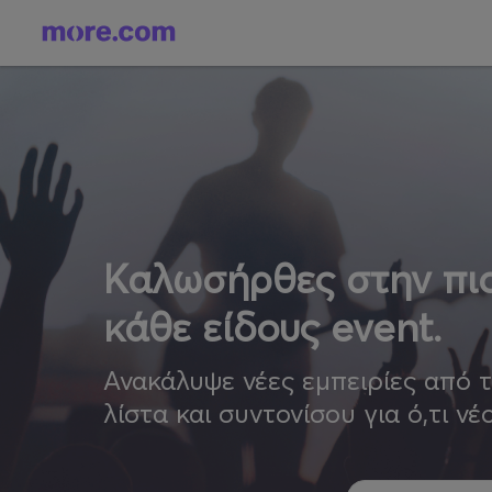
Καλωσήρθες στην πιο
κάθε είδους event.
Ανακάλυψε νέες εμπειρίες από 
λίστα και συντονίσου για ό,τι νέ