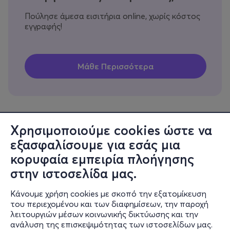
Πούλησε άμεσα εισιτήρια online, χωρίς κόστος
εγγραφής!
Χρησιμοποιούμε cookies ώστε να
εξασφαλίσουμε για εσάς μια
Πληροφορίες
κορυφαία εμπειρία πλοήγησης
Υποστήριξη
στην ιστοσελίδα μας.
Stay Connected
Κάνουμε χρήση cookies με σκοπό την εξατομίκευση
του περιεχομένου και των διαφημίσεων, την παροχή
λειτουργιών μέσων κοινωνικής δικτύωσης και την
ανάλυση της επισκεψιμότητας των ιστοσελίδων μας.
Mobile app