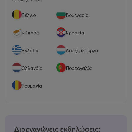
Βέλγιο
Βουλγαρία
Κύπρος
Κροατία
Eλλάδα
Λουξεμβούργο
Ολλανδία
Πορτογαλία
Ρουμανία
Διοργανώνεις εκδηλώσεις;