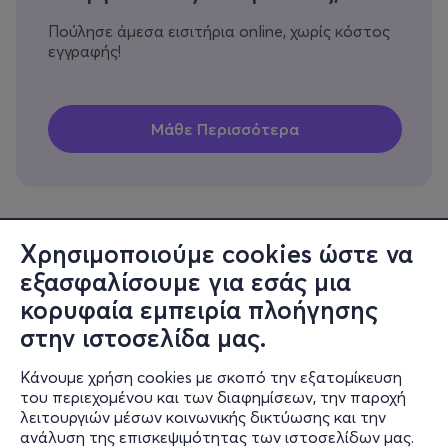
Πούλησε άμεσα εισιτήρια online, χωρίς κόστος
εγγραφής!
Χρησιμοποιούμε cookies ώστε να
εξασφαλίσουμε για εσάς μια
Πληροφορίες
κορυφαία εμπειρία πλοήγησης
Υποστήριξη
στην ιστοσελίδα μας.
Stay Connected
Κάνουμε χρήση cookies με σκοπό την εξατομίκευση
του περιεχομένου και των διαφημίσεων, την παροχή
λειτουργιών μέσων κοινωνικής δικτύωσης και την
ανάλυση της επισκεψιμότητας των ιστοσελίδων μας.
Mobile app