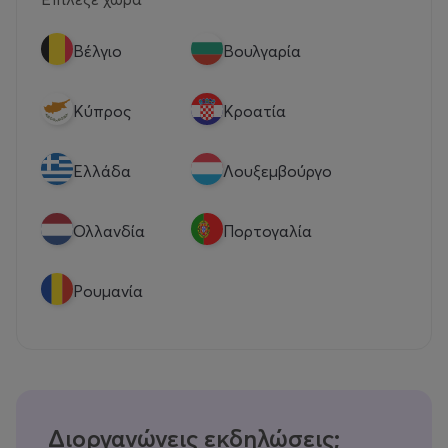
Βέλγιο
Βουλγαρία
Κύπρος
Κροατία
Eλλάδα
Λουξεμβούργο
Ολλανδία
Πορτογαλία
Ρουμανία
Διοργανώνεις εκδηλώσεις;