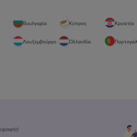
Βουλγαρία
Κύπρος
Κροατία
Λουξεμβούργο
Ολλανδία
Πορτογαλ
γγραφής!