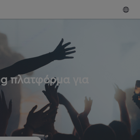
ng πλατφόρμα για
ω