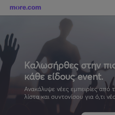
Καλωσήρθες στην πιο
κάθε είδους event.
Ανακάλυψε νέες εμπειρίες από 
λίστα και συντονίσου για ό,τι νέ