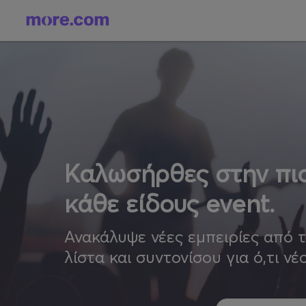
Καλωσήρθες στην πιο
κάθε είδους event.
Ανακάλυψε νέες εμπειρίες από 
λίστα και συντονίσου για ό,τι νέ