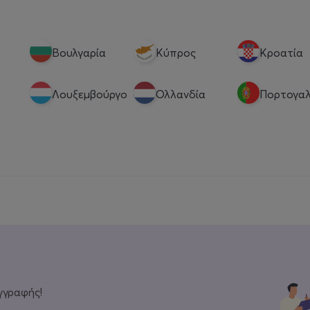
Βουλγαρία
Κύπρος
Κροατία
Λουξεμβούργο
Ολλανδία
Πορτογαλ
γγραφής!