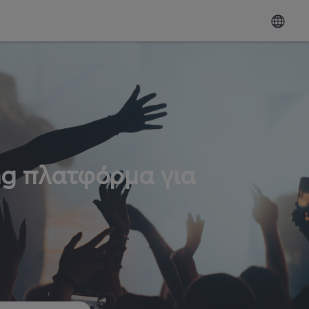
ng πλατφόρμα για
ω