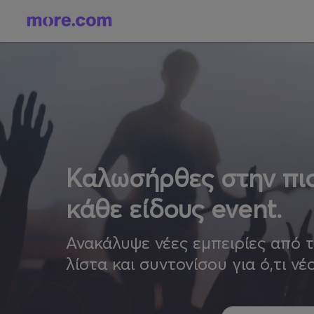
Καλωσήρθες στην πιο
κάθε είδους event.
Ανακάλυψε νέες εμπειρίες από 
λίστα και συντονίσου για ό,τι νέ