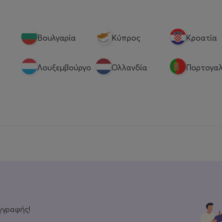
Βουλγαρία
Κύπρος
Κροατία
Λουξεμβούργο
Ολλανδία
Πορτογαλ
γγραφής!