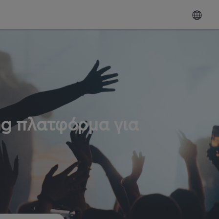
ng πλατφόρμα για
ω