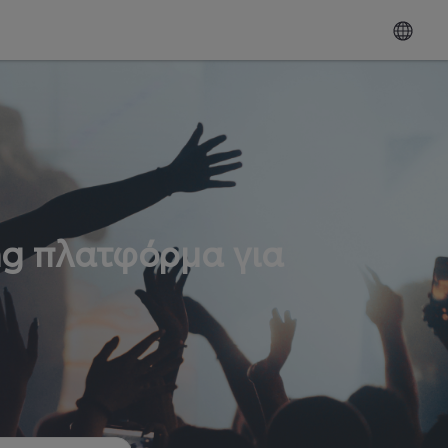
ng πλατφόρμα για
ω