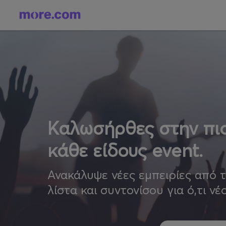
Καλωσήρθες στην πιο
κάθε είδους event.
Ανακάλυψε νέες εμπειρίες από 
λίστα και συντονίσου για ό,τι νέ