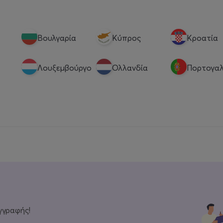
Βουλγαρία
Κύπρος
Κροατία
Λουξεμβούργο
Ολλανδία
Πορτογαλ
γγραφής!