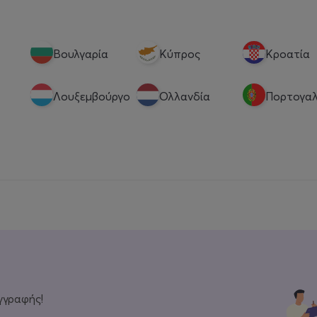
Βουλγαρία
Κύπρος
Κροατία
Λουξεμβούργο
Ολλανδία
Πορτογαλ
γγραφής!