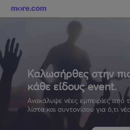
Καλωσήρθες στην πιο
κάθε είδους event.
Ανακάλυψε νέες εμπειρίες από 
λίστα και συντονίσου για ό,τι νέ