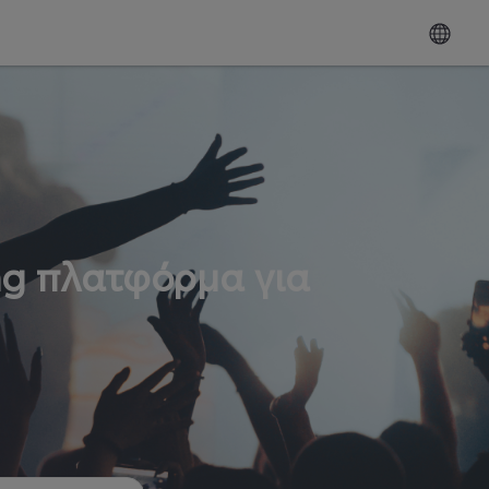
ng πλατφόρμα για
ω