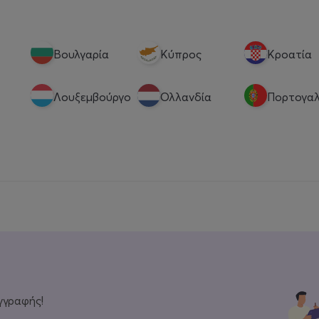
Βουλγαρία
Κύπρος
Κροατία
Λουξεμβούργο
Ολλανδία
Πορτογαλ
γγραφής!