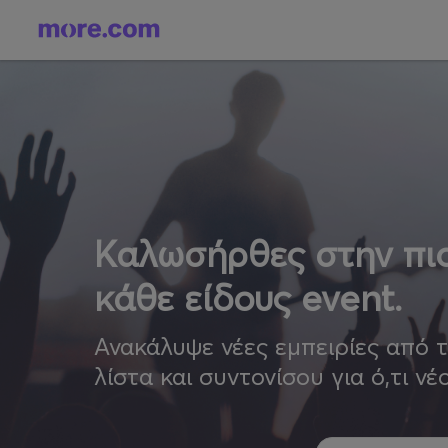
Καλωσήρθες στην πιο
κάθε είδους event.
Ανακάλυψε νέες εμπειρίες από 
λίστα και συντονίσου για ό,τι νέ