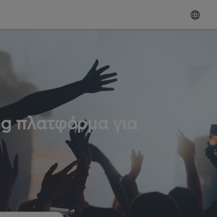
ng πλατφόρμα για
ω