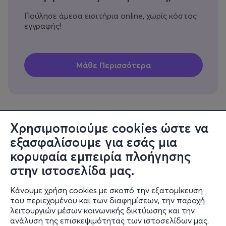
Πούλησε άμεσα εισιτήρια online, χωρίς κόστος
εγγραφής!
Χρησιμοποιούμε cookies ώστε να
εξασφαλίσουμε για εσάς μια
Πληροφορίες
κορυφαία εμπειρία πλοήγησης
Υποστήριξη
στην ιστοσελίδα μας.
Stay Connected
Κάνουμε χρήση cookies με σκοπό την εξατομίκευση
του περιεχομένου και των διαφημίσεων, την παροχή
λειτουργιών μέσων κοινωνικής δικτύωσης και την
ανάλυση της επισκεψιμότητας των ιστοσελίδων μας.
Mobile app