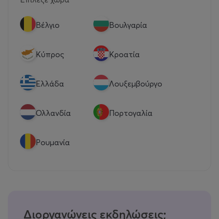
Βέλγιο
Βουλγαρία
Κύπρος
Κροατία
Eλλάδα
Λουξεμβούργο
Ολλανδία
Πορτογαλία
Ρουμανία
Διοργανώνεις εκδηλώσεις;