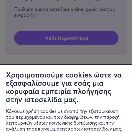
Πούλησε άμεσα εισιτήρια online, χωρίς κόστος
εγγραφής!
Χρησιμοποιούμε cookies ώστε να
εξασφαλίσουμε για εσάς μια
Πληροφορίες
κορυφαία εμπειρία πλοήγησης
Υποστήριξη
στην ιστοσελίδα μας.
Stay Connected
Κάνουμε χρήση cookies με σκοπό την εξατομίκευση
του περιεχομένου και των διαφημίσεων, την παροχή
λειτουργιών μέσων κοινωνικής δικτύωσης και την
ανάλυση της επισκεψιμότητας των ιστοσελίδων μας.
Mobile app