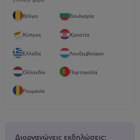
Βέλγιο
Βουλγαρία
Κύπρος
Κροατία
Eλλάδα
Λουξεμβούργο
Ολλανδία
Πορτογαλία
Ρουμανία
Διοργανώνεις εκδηλώσεις;