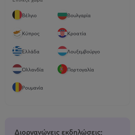
Βέλγιο
Βουλγαρία
Κύπρος
Κροατία
Eλλάδα
Λουξεμβούργο
Ολλανδία
Πορτογαλία
Ρουμανία
Διοργανώνεις εκδηλώσεις;