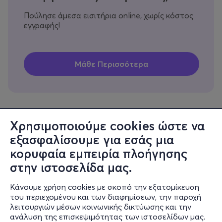
Πούλησε άμεσα εισιτήρια online, χωρίς κόστος
εγγραφής!
Χρησιμοποιούμε cookies ώστε να
εξασφαλίσουμε για εσάς μια
Πληροφορίες
κορυφαία εμπειρία πλοήγησης
Υποστήριξη
στην ιστοσελίδα μας.
Stay Connected
Κάνουμε χρήση cookies με σκοπό την εξατομίκευση
του περιεχομένου και των διαφημίσεων, την παροχή
λειτουργιών μέσων κοινωνικής δικτύωσης και την
ανάλυση της επισκεψιμότητας των ιστοσελίδων μας.
Mobile app