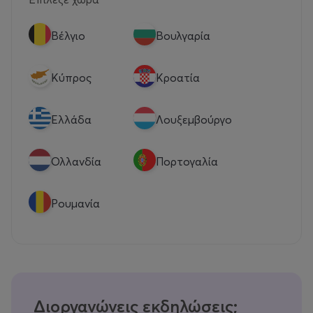
Βέλγιο
Βουλγαρία
Κύπρος
Κροατία
Eλλάδα
Λουξεμβούργο
Ολλανδία
Πορτογαλία
Ρουμανία
Διοργανώνεις εκδηλώσεις;