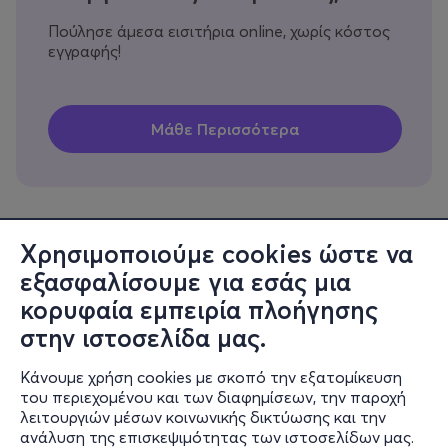
Πούλησε άμεσα εισιτήρια online, χωρίς κόστος
εγγραφής!
Χρησιμοποιούμε cookies ώστε να
εξασφαλίσουμε για εσάς μια
Πληροφορίες
κορυφαία εμπειρία πλοήγησης
Υποστήριξη
στην ιστοσελίδα μας.
Stay Connected
Κάνουμε χρήση cookies με σκοπό την εξατομίκευση
του περιεχομένου και των διαφημίσεων, την παροχή
λειτουργιών μέσων κοινωνικής δικτύωσης και την
ανάλυση της επισκεψιμότητας των ιστοσελίδων μας.
Mobile app