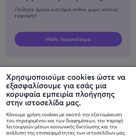
Πούλησε άμεσα εισιτήρια online, χωρίς κόστος
εγγραφής!
Χρησιμοποιούμε cookies ώστε να
εξασφαλίσουμε για εσάς μια
Πληροφορίες
κορυφαία εμπειρία πλοήγησης
Υποστήριξη
στην ιστοσελίδα μας.
Stay Connected
Κάνουμε χρήση cookies με σκοπό την εξατομίκευση
του περιεχομένου και των διαφημίσεων, την παροχή
λειτουργιών μέσων κοινωνικής δικτύωσης και την
ανάλυση της επισκεψιμότητας των ιστοσελίδων μας.
Mobile app