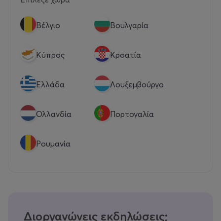
Βέλγιο
Βουλγαρία
Κύπρος
Κροατία
Eλλάδα
Λουξεμβούργο
Ολλανδία
Πορτογαλία
Ρουμανία
Διοργανώνεις εκδηλώσεις;