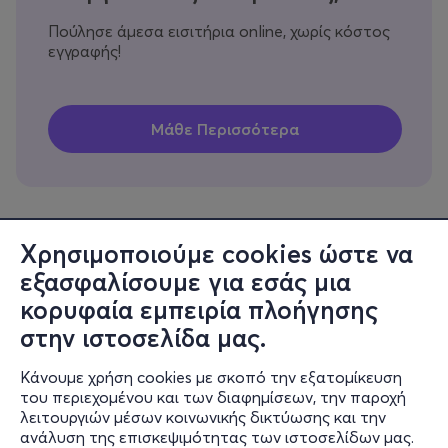
Πούλησε άμεσα εισιτήρια online, χωρίς κόστος
εγγραφής!
Χρησιμοποιούμε cookies ώστε να
εξασφαλίσουμε για εσάς μια
Πληροφορίες
κορυφαία εμπειρία πλοήγησης
Υποστήριξη
στην ιστοσελίδα μας.
Stay Connected
Κάνουμε χρήση cookies με σκοπό την εξατομίκευση
του περιεχομένου και των διαφημίσεων, την παροχή
λειτουργιών μέσων κοινωνικής δικτύωσης και την
ανάλυση της επισκεψιμότητας των ιστοσελίδων μας.
Mobile app