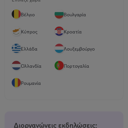
Βέλγιο
Βουλγαρία
Κύπρος
Κροατία
Eλλάδα
Λουξεμβούργο
Ολλανδία
Πορτογαλία
Ρουμανία
Διοργανώνεις εκδηλώσεις;