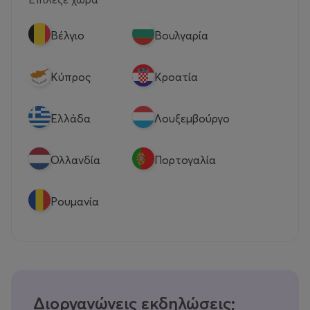
Βέλγιο
Βουλγαρία
Κύπρος
Κροατία
Eλλάδα
Λουξεμβούργο
Ολλανδία
Πορτογαλία
Ρουμανία
Διοργανώνεις εκδηλώσεις;