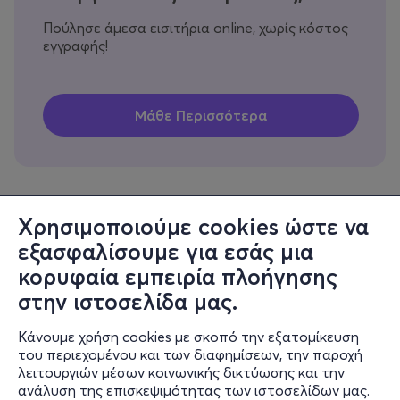
Πούλησε άμεσα εισιτήρια online, χωρίς κόστος
εγγραφής!
Χρησιμοποιούμε cookies ώστε να
εξασφαλίσουμε για εσάς μια
Πληροφορίες
κορυφαία εμπειρία πλοήγησης
Υποστήριξη
στην ιστοσελίδα μας.
Stay Connected
Κάνουμε χρήση cookies με σκοπό την εξατομίκευση
του περιεχομένου και των διαφημίσεων, την παροχή
λειτουργιών μέσων κοινωνικής δικτύωσης και την
ανάλυση της επισκεψιμότητας των ιστοσελίδων μας.
Mobile app