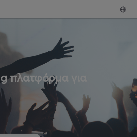
ng πλατφόρμα για
ω