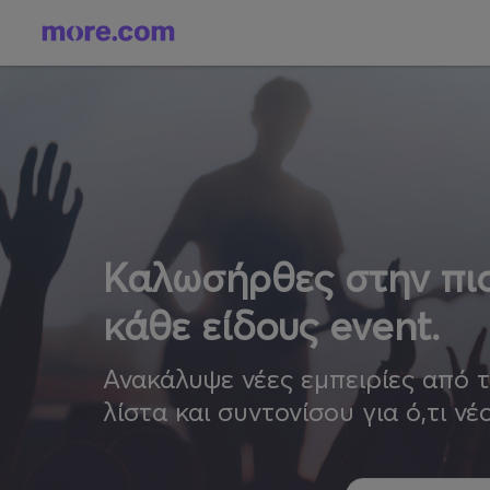
Καλωσήρθες στην πιο
κάθε είδους event.
Ανακάλυψε νέες εμπειρίες από 
λίστα και συντονίσου για ό,τι νέ