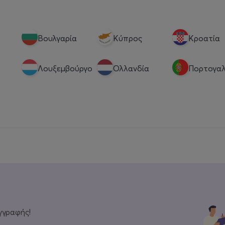
Βουλγαρία
Κύπρος
Κροατία
Λουξεμβούργο
Ολλανδία
Πορτογαλ
γγραφής!