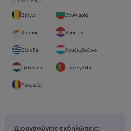
Βέλγιο
Βουλγαρία
Κύπρος
Κροατία
Eλλάδα
Λουξεμβούργο
Ολλανδία
Πορτογαλία
Ρουμανία
Διοργανώνεις εκδηλώσεις;