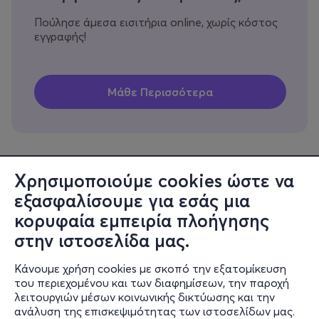
Πούλησε άμεσα εισιτήρια online, χωρίς κόστος
εγγραφής!
Χρησιμοποιούμε cookies ώστε να
εξασφαλίσουμε για εσάς μια
Πληροφορίες
κορυφαία εμπειρία πλοήγησης
Υποστήριξη
στην ιστοσελίδα μας.
Stay Connected
Κάνουμε χρήση cookies με σκοπό την εξατομίκευση
του περιεχομένου και των διαφημίσεων, την παροχή
λειτουργιών μέσων κοινωνικής δικτύωσης και την
ανάλυση της επισκεψιμότητας των ιστοσελίδων μας.
Mobile app