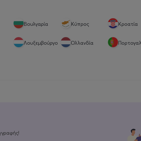
Βουλγαρία
Κύπρος
Κροατία
Λουξεμβούργο
Ολλανδία
Πορτογαλ
γγραφής!