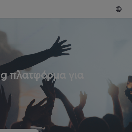
ng πλατφόρμα για
ω