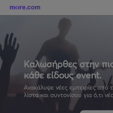
Καλωσήρθες στην πιο
κάθε είδους event.
Ανακάλυψε νέες εμπειρίες από 
λίστα και συντονίσου για ό,τι νέ