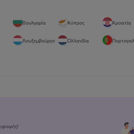
Βουλγαρία
Κύπρος
Κροατία
Λουξεμβούργο
Ολλανδία
Πορτογαλ
γγραφής!