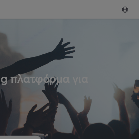
ng πλατφόρμα για
ω