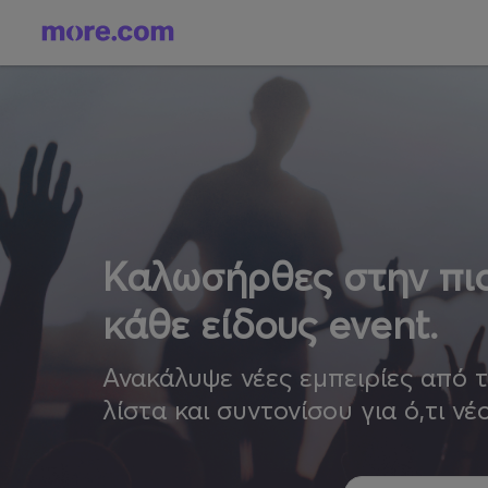
Καλωσήρθες στην πιο
κάθε είδους event.
Ανακάλυψε νέες εμπειρίες από 
λίστα και συντονίσου για ό,τι νέ