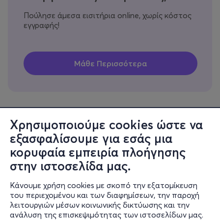
Πούλησε άμεσα εισιτήρια online, χωρίς κόστος
εγγραφής!
Χρησιμοποιούμε cookies ώστε να
εξασφαλίσουμε για εσάς μια
Πληροφορίες
κορυφαία εμπειρία πλοήγησης
Υποστήριξη
στην ιστοσελίδα μας.
Stay Connected
Κάνουμε χρήση cookies με σκοπό την εξατομίκευση
του περιεχομένου και των διαφημίσεων, την παροχή
λειτουργιών μέσων κοινωνικής δικτύωσης και την
ανάλυση της επισκεψιμότητας των ιστοσελίδων μας.
Mobile app