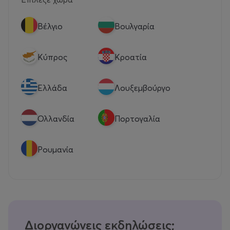
Βέλγιο
Βουλγαρία
Κύπρος
Κροατία
Eλλάδα
Λουξεμβούργο
Ολλανδία
Πορτογαλία
Ρουμανία
Διοργανώνεις εκδηλώσεις;