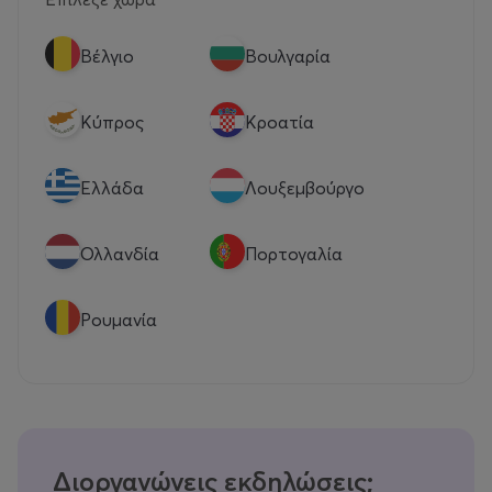
Βέλγιο
Βουλγαρία
Κύπρος
Κροατία
Eλλάδα
Λουξεμβούργο
Ολλανδία
Πορτογαλία
Ρουμανία
Διοργανώνεις εκδηλώσεις;