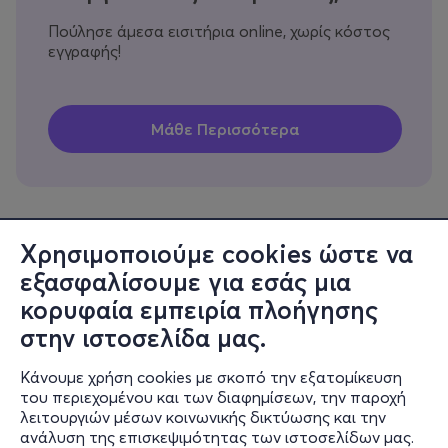
Πούλησε άμεσα εισιτήρια online, χωρίς κόστος
εγγραφής!
Χρησιμοποιούμε cookies ώστε να
εξασφαλίσουμε για εσάς μια
Πληροφορίες
κορυφαία εμπειρία πλοήγησης
Υποστήριξη
στην ιστοσελίδα μας.
Stay Connected
Κάνουμε χρήση cookies με σκοπό την εξατομίκευση
του περιεχομένου και των διαφημίσεων, την παροχή
λειτουργιών μέσων κοινωνικής δικτύωσης και την
ανάλυση της επισκεψιμότητας των ιστοσελίδων μας.
Mobile app