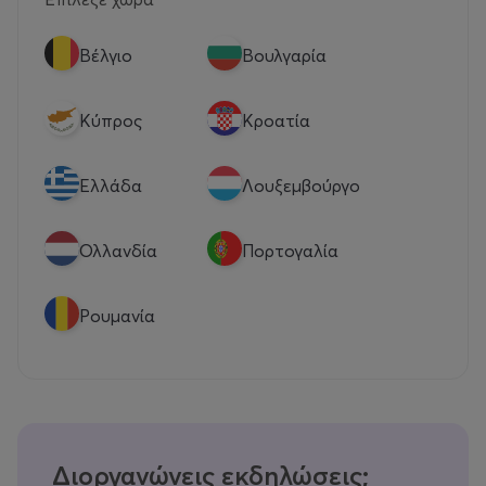
Βέλγιο
Βουλγαρία
Κύπρος
Κροατία
Eλλάδα
Λουξεμβούργο
Ολλανδία
Πορτογαλία
Ρουμανία
Διοργανώνεις εκδηλώσεις;