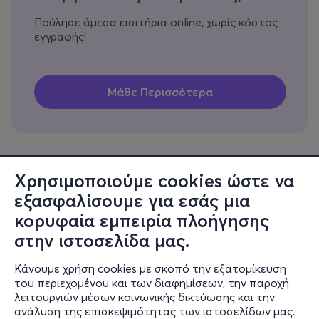
Πούλησε άμεσα εισιτήρια online, χωρίς κόστος
εγγραφής!
Χρησιμοποιούμε cookies ώστε να
εξασφαλίσουμε για εσάς μια
Πληροφορίες
κορυφαία εμπειρία πλοήγησης
Υποστήριξη
στην ιστοσελίδα μας.
Stay Connected
Κάνουμε χρήση cookies με σκοπό την εξατομίκευση
του περιεχομένου και των διαφημίσεων, την παροχή
λειτουργιών μέσων κοινωνικής δικτύωσης και την
ανάλυση της επισκεψιμότητας των ιστοσελίδων μας.
Mobile app