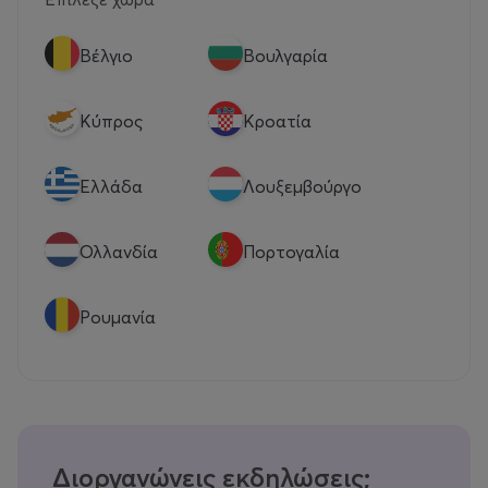
Βέλγιο
Βουλγαρία
Κύπρος
Κροατία
Eλλάδα
Λουξεμβούργο
Ολλανδία
Πορτογαλία
Ρουμανία
Διοργανώνεις εκδηλώσεις;