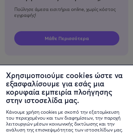
Πούλησε άμεσα εισιτήρια online, χωρίς κόστος
εγγραφής!
Χρησιμοποιούμε cookies ώστε να
εξασφαλίσουμε για εσάς μια
Πληροφορίες
κορυφαία εμπειρία πλοήγησης
Υποστήριξη
στην ιστοσελίδα μας.
Stay Connected
Κάνουμε χρήση cookies με σκοπό την εξατομίκευση
του περιεχομένου και των διαφημίσεων, την παροχή
λειτουργιών μέσων κοινωνικής δικτύωσης και την
ανάλυση της επισκεψιμότητας των ιστοσελίδων μας.
Mobile app