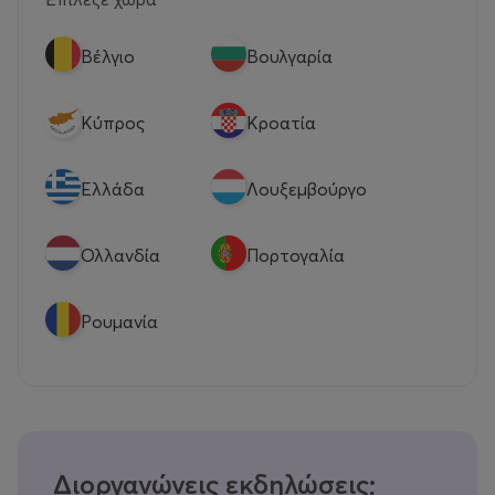
Βέλγιο
Βουλγαρία
Κύπρος
Κροατία
Eλλάδα
Λουξεμβούργο
Ολλανδία
Πορτογαλία
Ρουμανία
Διοργανώνεις εκδηλώσεις;