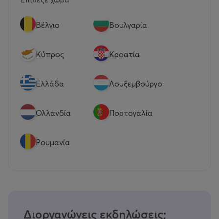
Βέλγιο
Βουλγαρία
Κύπρος
Κροατία
Eλλάδα
Λουξεμβούργο
Ολλανδία
Πορτογαλία
Ρουμανία
Διοργανώνεις εκδηλώσεις;