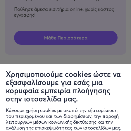
Πούλησε άμεσα εισιτήρια online, χωρίς κόστος
εγγραφής!
Χρησιμοποιούμε cookies ώστε να
εξασφαλίσουμε για εσάς μια
Πληροφορίες
κορυφαία εμπειρία πλοήγησης
Υποστήριξη
στην ιστοσελίδα μας.
Stay Connected
Κάνουμε χρήση cookies με σκοπό την εξατομίκευση
του περιεχομένου και των διαφημίσεων, την παροχή
λειτουργιών μέσων κοινωνικής δικτύωσης και την
ανάλυση της επισκεψιμότητας των ιστοσελίδων μας.
Mobile app