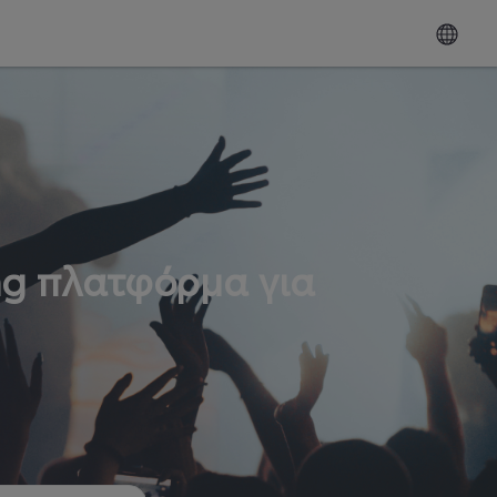
ng πλατφόρμα για
ω