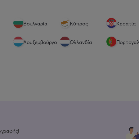
Βουλγαρία
Κύπρος
Κροατία
Λουξεμβούργο
Ολλανδία
Πορτογαλ
γγραφής!