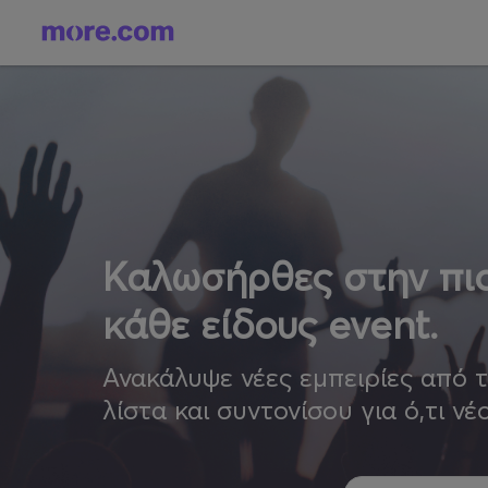
Καλωσήρθες στην πιο
κάθε είδους event.
Ανακάλυψε νέες εμπειρίες από 
λίστα και συντονίσου για ό,τι νέ