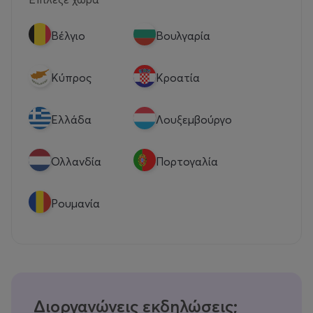
Βέλγιο
Βουλγαρία
Κύπρος
Κροατία
Eλλάδα
Λουξεμβούργο
Ολλανδία
Πορτογαλία
Ρουμανία
Διοργανώνεις εκδηλώσεις;