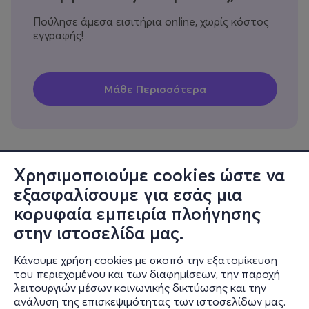
Πούλησε άμεσα εισιτήρια online, χωρίς κόστος
εγγραφής!
Χρησιμοποιούμε cookies ώστε να
εξασφαλίσουμε για εσάς μια
Πληροφορίες
κορυφαία εμπειρία πλοήγησης
Υποστήριξη
στην ιστοσελίδα μας.
Stay Connected
Κάνουμε χρήση cookies με σκοπό την εξατομίκευση
του περιεχομένου και των διαφημίσεων, την παροχή
λειτουργιών μέσων κοινωνικής δικτύωσης και την
ανάλυση της επισκεψιμότητας των ιστοσελίδων μας.
Mobile app