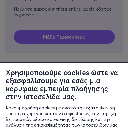
Πούλησε άμεσα εισιτήρια online, χωρίς κόστος
εγγραφής!
Χρησιμοποιούμε cookies ώστε να
εξασφαλίσουμε για εσάς μια
Πληροφορίες
κορυφαία εμπειρία πλοήγησης
Υποστήριξη
στην ιστοσελίδα μας.
Stay Connected
Κάνουμε χρήση cookies με σκοπό την εξατομίκευση
του περιεχομένου και των διαφημίσεων, την παροχή
λειτουργιών μέσων κοινωνικής δικτύωσης και την
ανάλυση της επισκεψιμότητας των ιστοσελίδων μας.
Mobile app