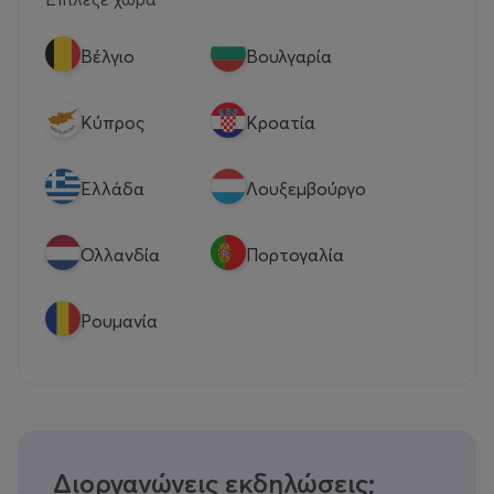
Βέλγιο
Βουλγαρία
Κύπρος
Κροατία
Eλλάδα
Λουξεμβούργο
Ολλανδία
Πορτογαλία
Ρουμανία
Διοργανώνεις εκδηλώσεις;