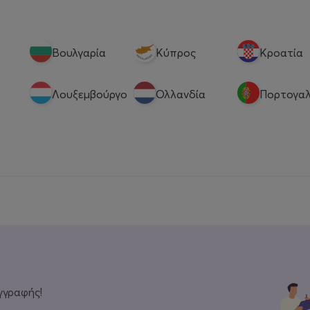
Βουλγαρία
Κύπρος
Κροατία
Λουξεμβούργο
Ολλανδία
Πορτογαλ
γγραφής!