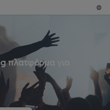
ng πλατφόρμα για
ω