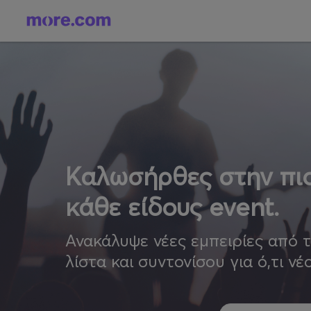
Καλωσήρθες στην πιο
κάθε είδους event.
Ανακάλυψε νέες εμπειρίες από 
λίστα και συντονίσου για ό,τι νέ