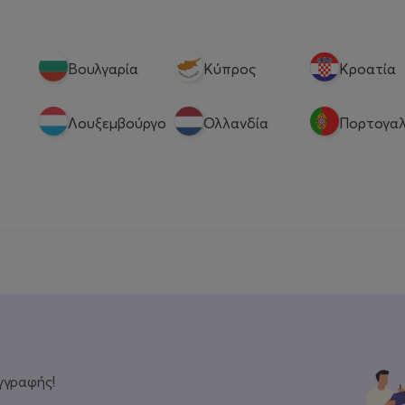
Βουλγαρία
Κύπρος
Κροατία
Λουξεμβούργο
Ολλανδία
Πορτογαλ
γγραφής!