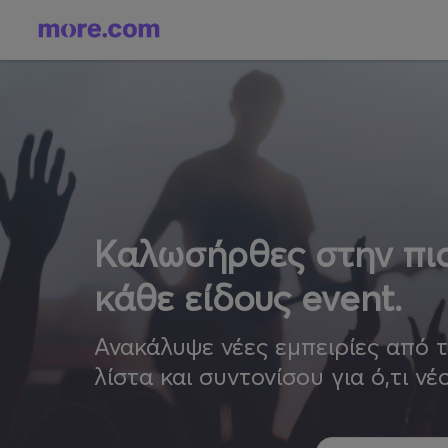
Καλωσήρθες στην πιο
κάθε είδους event.
Ανακάλυψε νέες εμπειρίες από 
λίστα και συντονίσου για ό,τι νέ