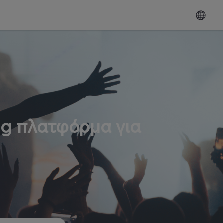
ng πλατφόρμα για
ω