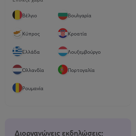
Βέλγιο
Βουλγαρία
Κύπρος
Κροατία
Eλλάδα
Λουξεμβούργο
Ολλανδία
Πορτογαλία
Ρουμανία
Διοργανώνεις εκδηλώσεις;