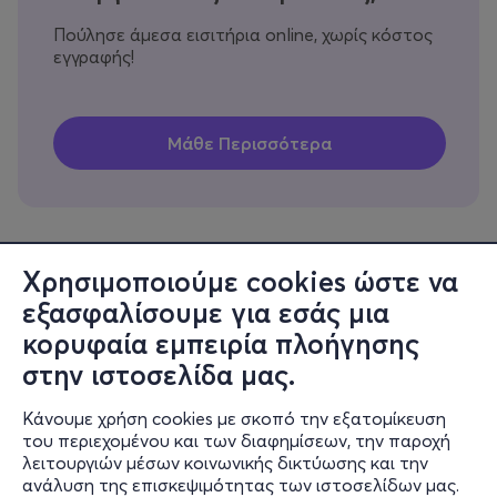
Πούλησε άμεσα εισιτήρια online, χωρίς κόστος
εγγραφής!
Χρησιμοποιούμε cookies ώστε να
εξασφαλίσουμε για εσάς μια
Πληροφορίες
κορυφαία εμπειρία πλοήγησης
Υποστήριξη
στην ιστοσελίδα μας.
Stay Connected
Κάνουμε χρήση cookies με σκοπό την εξατομίκευση
του περιεχομένου και των διαφημίσεων, την παροχή
λειτουργιών μέσων κοινωνικής δικτύωσης και την
ανάλυση της επισκεψιμότητας των ιστοσελίδων μας.
Mobile app