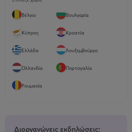
Βέλγιο
Βουλγαρία
Κύπρος
Κροατία
Eλλάδα
Λουξεμβούργο
Ολλανδία
Πορτογαλία
Ρουμανία
Διοργανώνεις εκδηλώσεις;