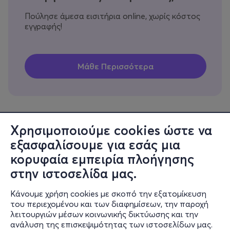
Πούλησε άμεσα εισιτήρια online, χωρίς κόστος
εγγραφής!
Χρησιμοποιούμε cookies ώστε να
εξασφαλίσουμε για εσάς μια
Πληροφορίες
κορυφαία εμπειρία πλοήγησης
Υποστήριξη
στην ιστοσελίδα μας.
Stay Connected
Κάνουμε χρήση cookies με σκοπό την εξατομίκευση
του περιεχομένου και των διαφημίσεων, την παροχή
λειτουργιών μέσων κοινωνικής δικτύωσης και την
ανάλυση της επισκεψιμότητας των ιστοσελίδων μας.
Mobile app