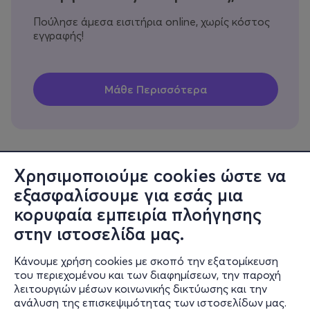
Πούλησε άμεσα εισιτήρια online, χωρίς κόστος
εγγραφής!
Χρησιμοποιούμε cookies ώστε να
εξασφαλίσουμε για εσάς μια
Πληροφορίες
κορυφαία εμπειρία πλοήγησης
Υποστήριξη
στην ιστοσελίδα μας.
Stay Connected
Κάνουμε χρήση cookies με σκοπό την εξατομίκευση
του περιεχομένου και των διαφημίσεων, την παροχή
λειτουργιών μέσων κοινωνικής δικτύωσης και την
ανάλυση της επισκεψιμότητας των ιστοσελίδων μας.
Mobile app