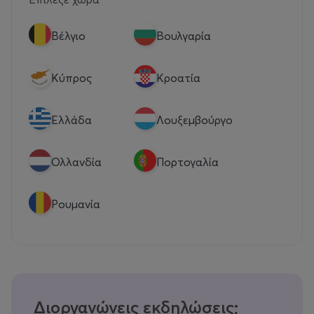
Βέλγιο
Βουλγαρία
Κύπρος
Κροατία
Eλλάδα
Λουξεμβούργο
Ολλανδία
Πορτογαλία
Ρουμανία
Διοργανώνεις εκδηλώσεις;