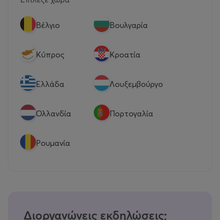
Βέλγιο
Βουλγαρία
Κύπρος
Κροατία
Eλλάδα
Λουξεμβούργο
Ολλανδία
Πορτογαλία
Ρουμανία
Διοργανώνεις εκδηλώσεις;