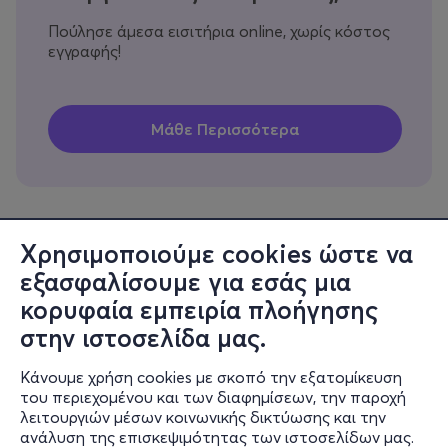
Πούλησε άμεσα εισιτήρια online, χωρίς κόστος
εγγραφής!
Χρησιμοποιούμε cookies ώστε να
εξασφαλίσουμε για εσάς μια
Πληροφορίες
κορυφαία εμπειρία πλοήγησης
Υποστήριξη
στην ιστοσελίδα μας.
Stay Connected
Κάνουμε χρήση cookies με σκοπό την εξατομίκευση
του περιεχομένου και των διαφημίσεων, την παροχή
λειτουργιών μέσων κοινωνικής δικτύωσης και την
ανάλυση της επισκεψιμότητας των ιστοσελίδων μας.
Mobile app