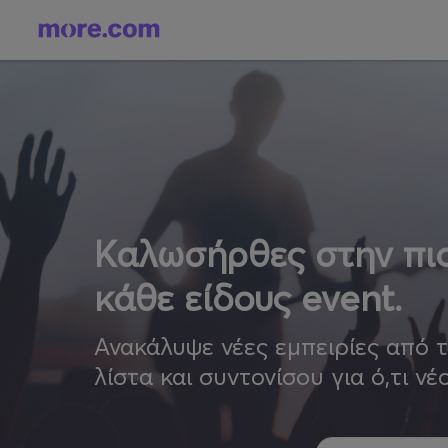
Καλωσήρθες στην πιο
κάθε είδους event.
Ανακάλυψε νέες εμπειρίες από 
λίστα και συντονίσου για ό,τι νέ