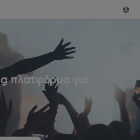
ng πλατφόρμα για
ω