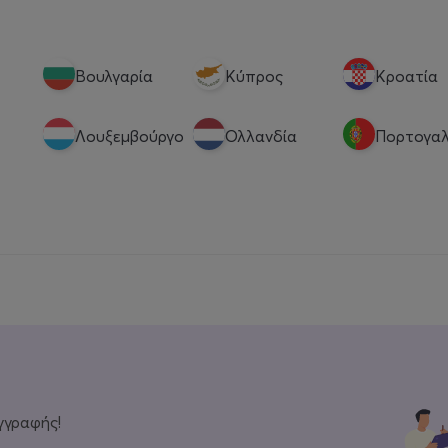
Βουλγαρία
Κύπρος
Κροατία
Λουξεμβούργο
Ολλανδία
Πορτογαλ
γγραφής!