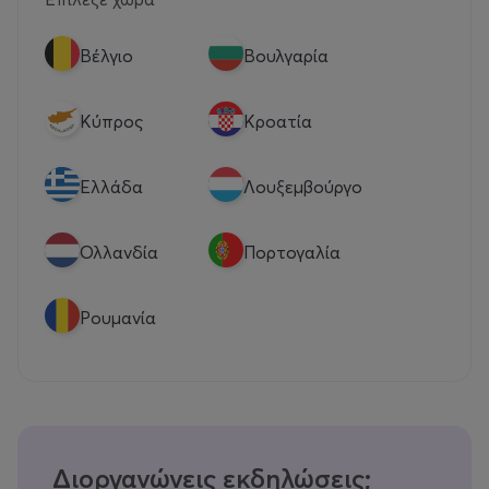
Βέλγιο
Βουλγαρία
Κύπρος
Κροατία
Eλλάδα
Λουξεμβούργο
Ολλανδία
Πορτογαλία
Ρουμανία
Διοργανώνεις εκδηλώσεις;