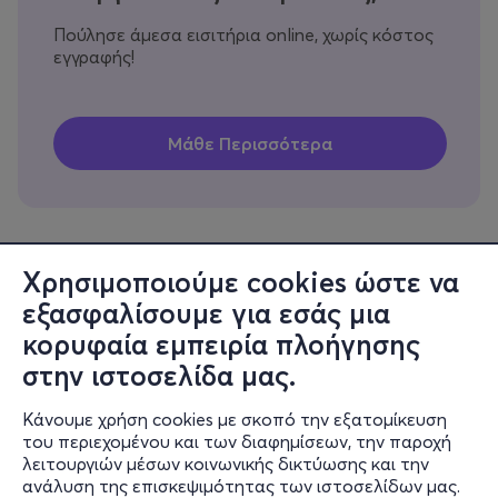
Πούλησε άμεσα εισιτήρια online, χωρίς κόστος
εγγραφής!
Χρησιμοποιούμε cookies ώστε να
εξασφαλίσουμε για εσάς μια
Πληροφορίες
κορυφαία εμπειρία πλοήγησης
Υποστήριξη
στην ιστοσελίδα μας.
Stay Connected
Κάνουμε χρήση cookies με σκοπό την εξατομίκευση
του περιεχομένου και των διαφημίσεων, την παροχή
λειτουργιών μέσων κοινωνικής δικτύωσης και την
ανάλυση της επισκεψιμότητας των ιστοσελίδων μας.
Mobile app