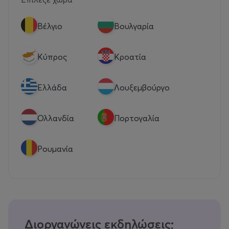
Βέλγιο
Βουλγαρία
Κύπρος
Κροατία
Eλλάδα
Λουξεμβούργο
Ολλανδία
Πορτογαλία
Ρουμανία
Διοργανώνεις εκδηλώσεις;