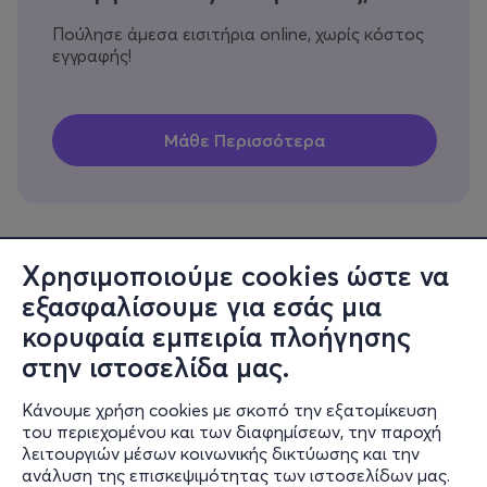
Πούλησε άμεσα εισιτήρια online, χωρίς κόστος
εγγραφής!
Χρησιμοποιούμε cookies ώστε να
εξασφαλίσουμε για εσάς μια
Πληροφορίες
κορυφαία εμπειρία πλοήγησης
Υποστήριξη
στην ιστοσελίδα μας.
Stay Connected
Κάνουμε χρήση cookies με σκοπό την εξατομίκευση
του περιεχομένου και των διαφημίσεων, την παροχή
λειτουργιών μέσων κοινωνικής δικτύωσης και την
ανάλυση της επισκεψιμότητας των ιστοσελίδων μας.
Mobile app