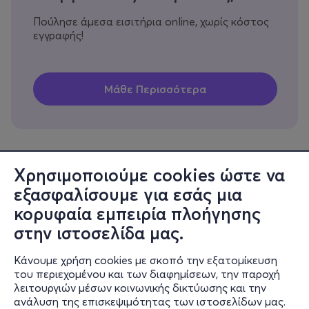
Πούλησε άμεσα εισιτήρια online, χωρίς κόστος
εγγραφής!
Χρησιμοποιούμε cookies ώστε να
εξασφαλίσουμε για εσάς μια
Πληροφορίες
κορυφαία εμπειρία πλοήγησης
Υποστήριξη
στην ιστοσελίδα μας.
Stay Connected
Κάνουμε χρήση cookies με σκοπό την εξατομίκευση
του περιεχομένου και των διαφημίσεων, την παροχή
λειτουργιών μέσων κοινωνικής δικτύωσης και την
ανάλυση της επισκεψιμότητας των ιστοσελίδων μας.
Mobile app