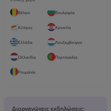
Βέλγιο
Βουλγαρία
Κύπρος
Κροατία
Eλλάδα
Λουξεμβούργο
Ολλανδία
Πορτογαλία
Ρουμανία
Διοργανώνεις εκδηλώσεις;