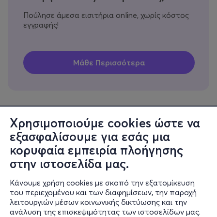
Πούλησε άμεσα εισιτήρια online, χωρίς κόστος
εγγραφής!
Χρησιμοποιούμε cookies ώστε να
εξασφαλίσουμε για εσάς μια
Πληροφορίες
κορυφαία εμπειρία πλοήγησης
Υποστήριξη
στην ιστοσελίδα μας.
Stay Connected
Κάνουμε χρήση cookies με σκοπό την εξατομίκευση
του περιεχομένου και των διαφημίσεων, την παροχή
λειτουργιών μέσων κοινωνικής δικτύωσης και την
ανάλυση της επισκεψιμότητας των ιστοσελίδων μας.
Mobile app