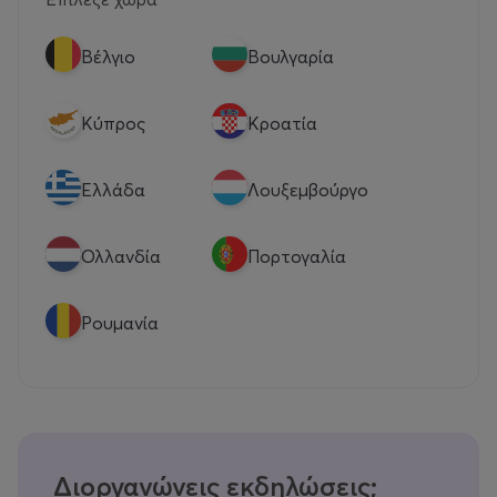
Βέλγιο
Βουλγαρία
Κύπρος
Κροατία
Eλλάδα
Λουξεμβούργο
Ολλανδία
Πορτογαλία
Ρουμανία
Διοργανώνεις εκδηλώσεις;