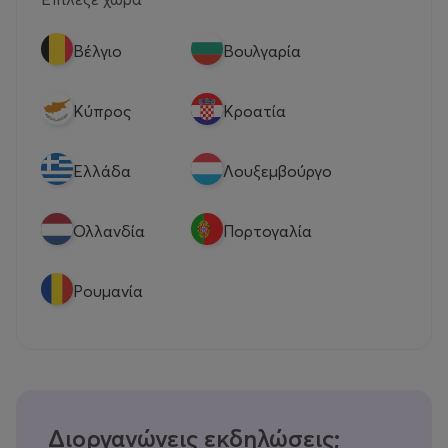
Βέλγιο
Βουλγαρία
Κύπρος
Κροατία
Eλλάδα
Λουξεμβούργο
Ολλανδία
Πορτογαλία
Ρουμανία
Διοργανώνεις εκδηλώσεις;