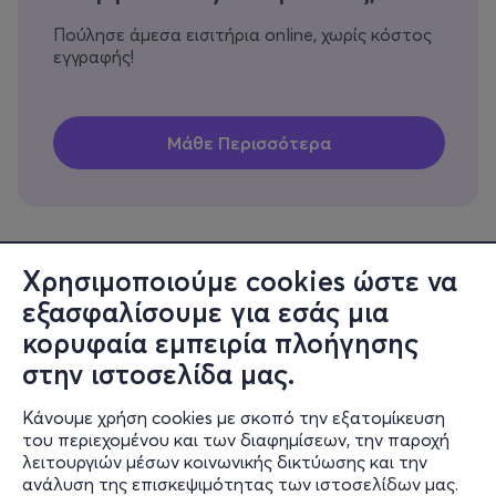
Πούλησε άμεσα εισιτήρια online, χωρίς κόστος
εγγραφής!
Χρησιμοποιούμε cookies ώστε να
εξασφαλίσουμε για εσάς μια
Πληροφορίες
κορυφαία εμπειρία πλοήγησης
Υποστήριξη
στην ιστοσελίδα μας.
Stay Connected
Κάνουμε χρήση cookies με σκοπό την εξατομίκευση
του περιεχομένου και των διαφημίσεων, την παροχή
λειτουργιών μέσων κοινωνικής δικτύωσης και την
ανάλυση της επισκεψιμότητας των ιστοσελίδων μας.
Mobile app