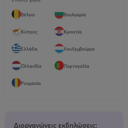
Βέλγιο
Βουλγαρία
Κύπρος
Κροατία
Eλλάδα
Λουξεμβούργο
Ολλανδία
Πορτογαλία
Ρουμανία
Διοργανώνεις εκδηλώσεις;