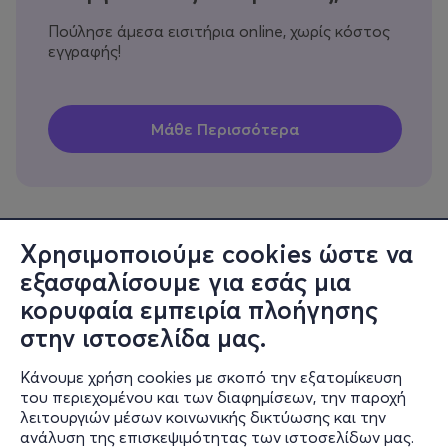
Πούλησε άμεσα εισιτήρια online, χωρίς κόστος
εγγραφής!
Χρησιμοποιούμε cookies ώστε να
εξασφαλίσουμε για εσάς μια
Πληροφορίες
κορυφαία εμπειρία πλοήγησης
Υποστήριξη
στην ιστοσελίδα μας.
Stay Connected
Κάνουμε χρήση cookies με σκοπό την εξατομίκευση
του περιεχομένου και των διαφημίσεων, την παροχή
λειτουργιών μέσων κοινωνικής δικτύωσης και την
ανάλυση της επισκεψιμότητας των ιστοσελίδων μας.
Mobile app