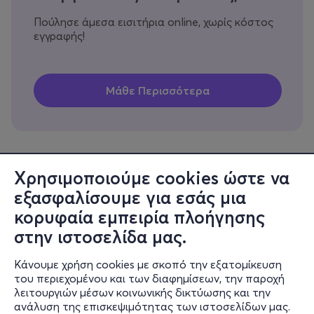
Πούλησε άμεσα εισιτήρια online, χωρίς κόστος
εγγραφής!
Χρησιμοποιούμε cookies ώστε να
εξασφαλίσουμε για εσάς μια
Πληροφορίες
κορυφαία εμπειρία πλοήγησης
Υποστήριξη
στην ιστοσελίδα μας.
Stay Connected
Κάνουμε χρήση cookies με σκοπό την εξατομίκευση
του περιεχομένου και των διαφημίσεων, την παροχή
λειτουργιών μέσων κοινωνικής δικτύωσης και την
ανάλυση της επισκεψιμότητας των ιστοσελίδων μας.
Mobile app