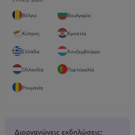
Βέλγιο
Βουλγαρία
Κύπρος
Κροατία
Eλλάδα
Λουξεμβούργο
Ολλανδία
Πορτογαλία
Ρουμανία
Διοργανώνεις εκδηλώσεις;