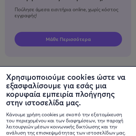
Πούλησε άμεσα εισιτήρια online, χωρίς κόστος
εγγραφής!
Χρησιμοποιούμε cookies ώστε να
εξασφαλίσουμε για εσάς μια
Πληροφορίες
κορυφαία εμπειρία πλοήγησης
Υποστήριξη
στην ιστοσελίδα μας.
Stay Connected
Κάνουμε χρήση cookies με σκοπό την εξατομίκευση
του περιεχομένου και των διαφημίσεων, την παροχή
λειτουργιών μέσων κοινωνικής δικτύωσης και την
ανάλυση της επισκεψιμότητας των ιστοσελίδων μας.
Mobile app