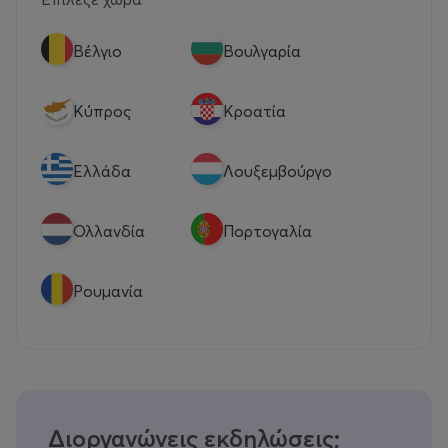
Βέλγιο
Βουλγαρία
Κύπρος
Κροατία
Eλλάδα
Λουξεμβούργο
Ολλανδία
Πορτογαλία
Ρουμανία
Διοργανώνεις εκδηλώσεις;